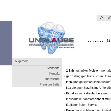
W
Allgemein:
Startseite
- 2 Zahntechniker-Meisterinnen al
Kontakt
- ganzjährig geöffnet auch in Url
Impressum
- fachkundige telefonische Auskunf
Premium Seite
- flexible auch kurzfristige Unters
- Bildatlas zur Patientenberatung
- individuelle Zahnfarbenbestimmu
- täglicher Boten-Service
- Kostenvoranschläge nach indivi